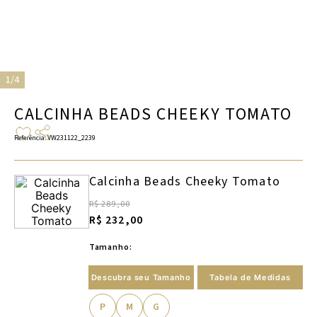
1/4
CALCINHA BEADS CHEEKY TOMATO
Referência
:
VW231122_2239
Calcinha Beads Cheeky Tomato
R$ 289,00
R$ 232,00
Tamanho:
Descubra seu Tamanho
Tabela de Medidas
P
M
G