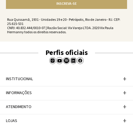
INSCREVA-SE
Rua Quissamã, 1931 - Unidades 19 e 20 - Petrópolis, Rio de Janeiro - RJ. CEP:
25.615-531
CNPJ: 40.832.444/0010-07 | Razão Social: Vix Varejo LTDA. 2020 Vix Paula
Hermanny todos os direitos reservados.
Perfis oficiais
+
INSTITUCIONAL
Baixe nosso APP
+
INFORMAÇÕES
A Marca
Nosso compromisso
Casa Vix
Políticas de Devoluções
+
ATENDIMENTO
Trabalhe conosco
Política de Privacidade
Dúvidas Frequentes
Termos de Uso
Fale conosco
+
LOJAS
Tabela de Medidas
Personal Shopper
Canal de Denúncias
Central de atendimento
Confira nossos endereços