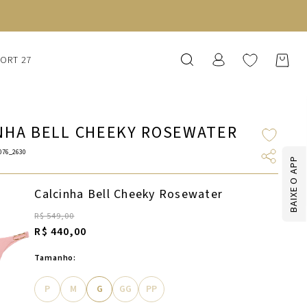
SORT 27
NHA BELL CHEEKY ROSEWATER
076_2630
BAIXE O APP
Calcinha Bell Cheeky Rosewater
R$ 549,00
R$ 440,00
Tamanho:
P
M
G
GG
PP