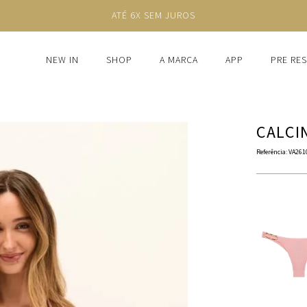
ATÉ 6X SEM JUROS
NEW IN
SHOP
A MARCA
APP
PRE RE
CALCI
Referência
:
VA261