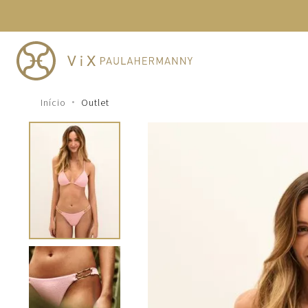
TERMOS MAIS BUSCADOS
1
º
cheeky
2
º
vestido
3
º
maio
Outlet
4
º
vestidos
5
º
biquini
6
º
vestido curto
7
º
calcinha
8
º
saida
9
º
top
10
º
top tri