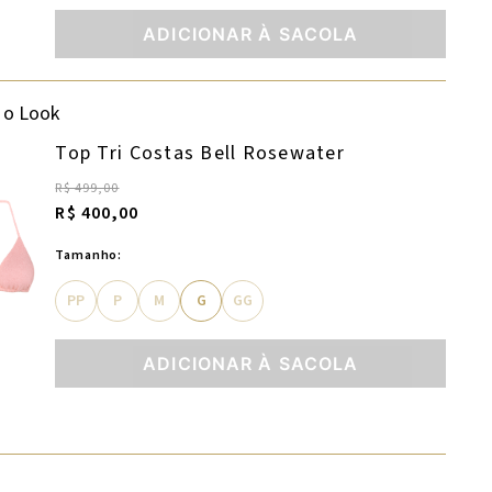
ADICIONAR À SACOLA
 o Look
Top Tri Costas Bell Rosewater
R$ 499,00
R$ 400,00
Tamanho:
PP
P
M
G
GG
ADICIONAR À SACOLA