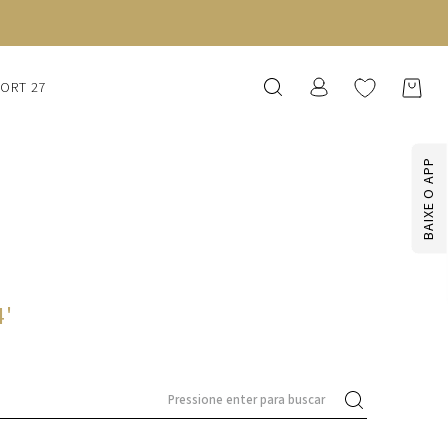
SORT 27
BAIXE O APP
4
'