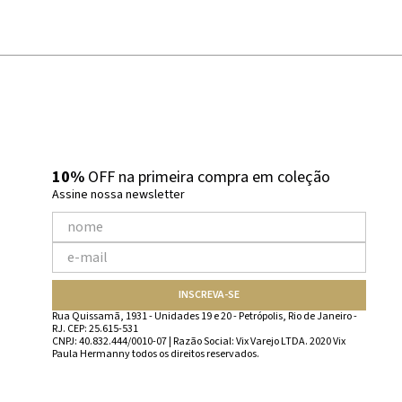
10%
OFF na primeira compra em coleção
Assine nossa newsletter
INSCREVA-SE
Rua Quissamã, 1931 - Unidades 19 e 20 - Petrópolis, Rio de Janeiro -
RJ. CEP: 25.615-531
CNPJ: 40.832.444/0010-07 | Razão Social: Vix Varejo LTDA. 2020 Vix
Paula Hermanny todos os direitos reservados.