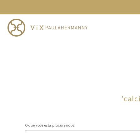
TERMOS MAIS BUSCADOS
1
º
cheeky
2
º
vestido
3
º
maio
4
º
biquini
5
º
calcinha
6
º
vestido curto
7
º
top
8
º
verde
'
calc
9
º
saida
10
º
top tri
O que você está procurando?
TERMOS MAIS BUSCADOS