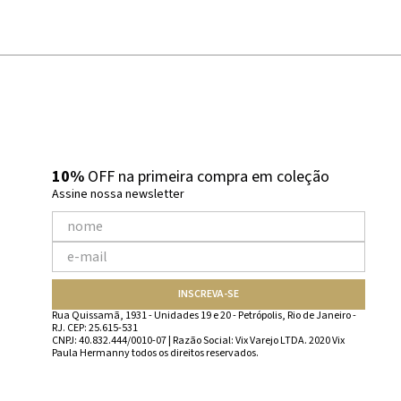
10%
OFF na primeira compra em coleção
Assine nossa newsletter
INSCREVA-SE
Rua Quissamã, 1931 - Unidades 19 e 20 - Petrópolis, Rio de Janeiro -
RJ. CEP: 25.615-531
CNPJ: 40.832.444/0010-07 | Razão Social: Vix Varejo LTDA. 2020 Vix
Paula Hermanny todos os direitos reservados.