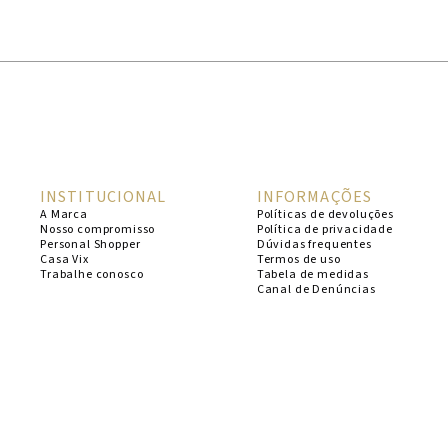
1
º
cheeky
2
º
vestido
3
º
maio
4
º
biquini
5
º
calcinha
INSTITUCIONAL
INFORMAÇÕES
6
º
vestido curto
A Marca
Políticas de devoluções
Nosso compromisso
Política de privacidade
7
º
top
Personal Shopper
Dúvidas frequentes
Casa Vix
Termos de uso
8
º
verde
Trabalhe conosco
Tabela de medidas
Canal de Denúncias
9
º
saida
10
º
top tri