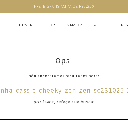
FRETE GRÁTIS ACIMA DE R$1.250
NEW IN
SHOP
A MARCA
APP
PRE RE
Ops!
não encontramos resultados para:
inha-cassie-cheeky-zen-zen-sc231025
por favor, refaça sua busca: