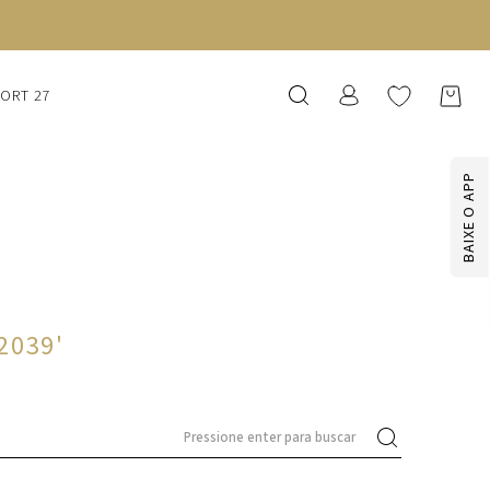
SORT 27
BAIXE O APP
-2039
'