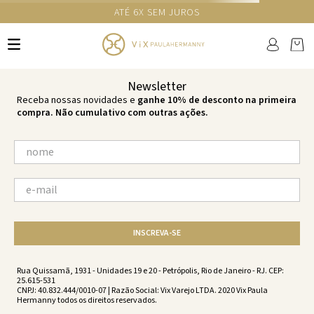
GANHE 10% NA PRIMEIRA COMPRA COM O CUPOM NEWS10
Ops!
não encontramos resultados para:
'
calcinha-cleo-br-black-black-
vs251074-001
'
por favor, refaça sua busca:
O que você está procurando?