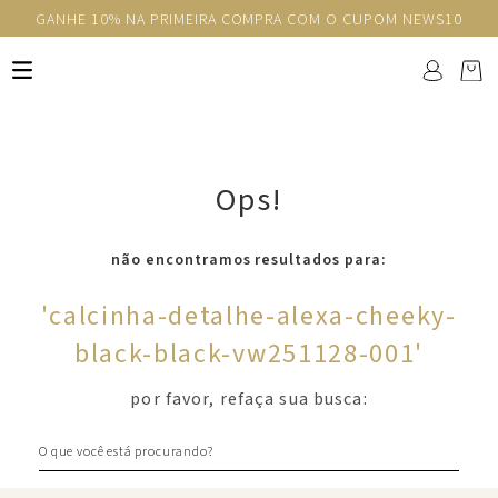
GANHE 10% NA PRIMEIRA COMPRA COM O CUPOM NEWS10
Ops!
não encontramos resultados para:
'
calcinha-detalhe-alexa-cheeky-
black-black-vw251128-001
'
por favor, refaça sua busca:
O que você está procurando?