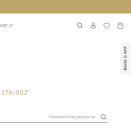
SORT 27
BAIXE O APP
1176-002
'