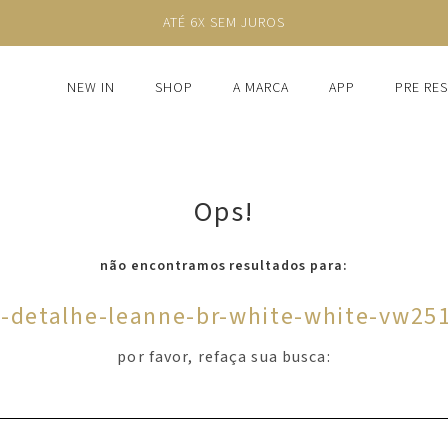
ATÉ 6X SEM JUROS
NEW IN
SHOP
A MARCA
APP
PRE RE
Ops!
não encontramos resultados para:
a-detalhe-leanne-br-white-white-vw25
por favor, refaça sua busca: