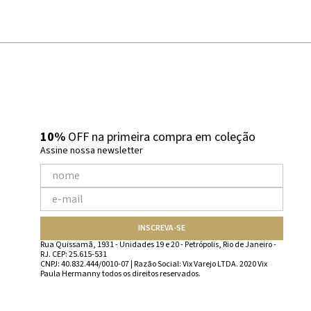
10%
OFF na primeira compra em coleção
Assine nossa newsletter
INSCREVA-SE
Rua Quissamã, 1931 - Unidades 19 e 20 - Petrópolis, Rio de Janeiro -
RJ. CEP: 25.615-531
CNPJ: 40.832.444/0010-07 | Razão Social: Vix Varejo LTDA. 2020 Vix
Paula Hermanny todos os direitos reservados.