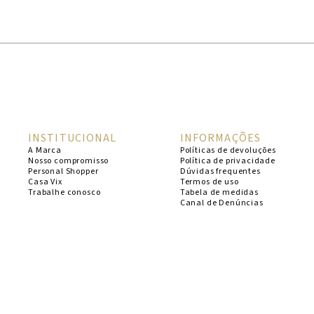
1
º
cheeky
2
º
vestido
3
º
maio
4
º
biquini
5
º
calcinha
INSTITUCIONAL
INFORMAÇÕES
6
º
vestido curto
A Marca
Políticas de devoluções
Nosso compromisso
Política de privacidade
7
º
saida
Personal Shopper
Dúvidas frequentes
Casa Vix
Termos de uso
8
º
verde
Trabalhe conosco
Tabela de medidas
Canal de Denúncias
9
º
vestidos
10
º
top