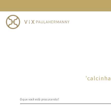
TERMOS MAIS BUSCADOS
1
º
cheeky
2
º
vestido
3
º
maio
4
º
biquini
5
º
calcinha
6
º
vestido curto
7
º
saida
8
º
verde
'
calcinh
9
º
vestidos
10
º
top
O que você está procurando?
TERMOS MAIS BUSCADOS