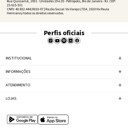
Rua Quissamã, 1931 - Unidades 19 e 20 - Petrópolis, Rio de Janeiro - RJ. CEP:
25.615-531
CNPJ: 40.832.444/0010-07 | Razão Social: Vix Varejo LTDA. 2020 Vix Paula
Hermanny todos os direitos reservados.
Perfis oficiais
+
INSTITUCIONAL
Baixe nosso APP
+
INFORMAÇÕES
A Marca
Nosso compromisso
Casa Vix
Políticas de Devoluções
+
ATENDIMENTO
Trabalhe conosco
Política de Privacidade
Dúvidas Frequentes
Termos de Uso
Fale conosco
+
LOJAS
Tabela de Medidas
Personal Shopper
Canal de Denúncias
Central de atendimento
Confira nossos endereços
Internacional
Multimarcas