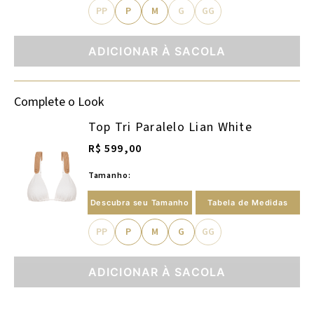
PP
P
M
G
GG
ADICIONAR À SACOLA
Complete o Look
Top Tri Paralelo Lian White
R$ 599,00
Tamanho:
Descubra seu Tamanho
Tabela de Medidas
PP
P
M
G
GG
ADICIONAR À SACOLA