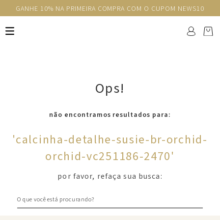
GANHE 10% NA PRIMEIRA COMPRA COM O CUPOM NEWS10
Ops!
não encontramos resultados para:
'
calcinha-detalhe-susie-br-orchid-
orchid-vc251186-2470
'
por favor, refaça sua busca:
O que você está procurando?