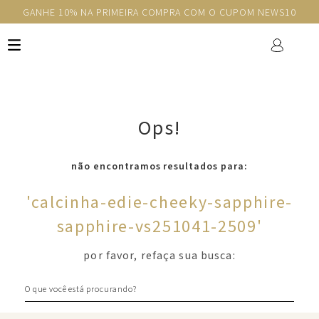
GANHE 10% NA PRIMEIRA COMPRA COM O CUPOM NEWS10
Ops!
não encontramos resultados para:
'
calcinha-edie-cheeky-sapphire-
sapphire-vs251041-2509
'
por favor, refaça sua busca:
O que você está procurando?