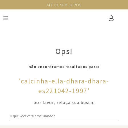
ATÉ 6X SEM JUROS
Ops!
não encontramos resultados para:
'
calcinha-ella-dhara-dhara-
es221042-1997
'
por favor, refaça sua busca:
O que você está procurando?