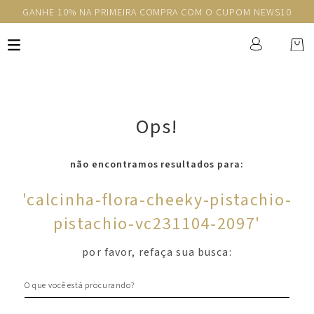
GANHE 10% NA PRIMEIRA COMPRA COM O CUPOM NEWS10
Ops!
não encontramos resultados para:
'
calcinha-flora-cheeky-pistachio-
pistachio-vc231104-2097
'
por favor, refaça sua busca:
O que você está procurando?