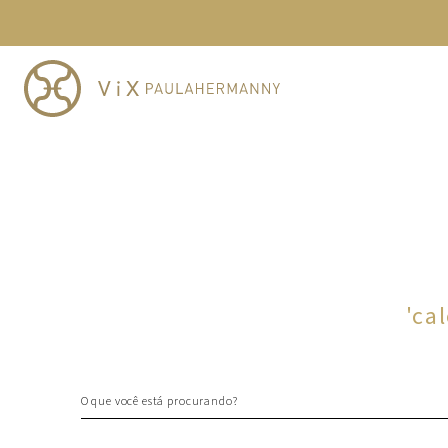
TERMOS MAIS BUSCADOS
1
º
cheeky
2
º
vestido
3
º
maio
4
º
biquini
5
º
vestido curto
6
º
calcinha
7
º
vestidos
8
º
saida
'
ca
9
º
top
10
º
verde
O que você está procurando?
TERMOS MAIS BUSCADOS