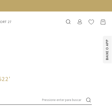
SORT 27
BAIXE O APP
522
'