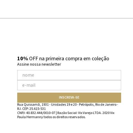
10%
OFF na primeira compra em coleção
Assine nossa newsletter
INSCREVA-SE
Rua Quissamã, 1931 - Unidades 19 e 20 - Petrópolis, Rio de Janeiro -
RJ. CEP: 25.615-531
CNPJ: 40.832.444/0010-07 | Razão Social: Vix Varejo LTDA. 2020 Vix
Paula Hermanny todos os direitos reservados.