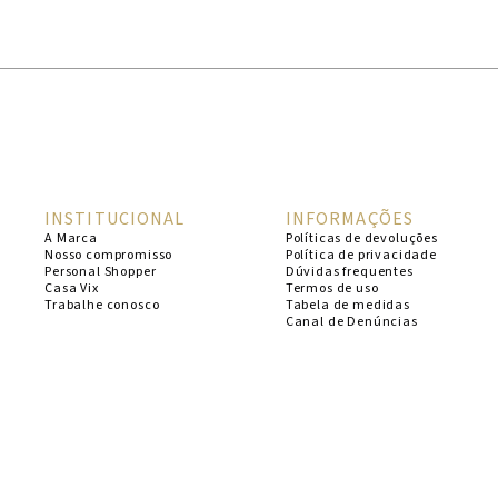
1
º
cheeky
2
º
vestido
3
º
maio
4
º
biquini
5
º
vestido curto
INSTITUCIONAL
INFORMAÇÕES
6
º
calcinha
A Marca
Políticas de devoluções
Nosso compromisso
Política de privacidade
7
º
vestidos
Personal Shopper
Dúvidas frequentes
Casa Vix
Termos de uso
8
º
saida
Trabalhe conosco
Tabela de medidas
Canal de Denúncias
9
º
top
10
º
verde