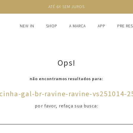
ATÉ 6X SEM JUROS
NEW IN
SHOP
A MARCA
APP
PRE RE
Ops!
não encontramos resultados para:
lcinha-gal-br-ravine-ravine-vs251014-2
por favor, refaça sua busca: