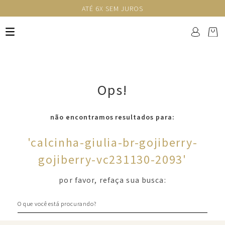
ATÉ 6X SEM JUROS
Ops!
não encontramos resultados para:
'
calcinha-giulia-br-gojiberry-
gojiberry-vc231130-2093
'
por favor, refaça sua busca:
O que você está procurando?