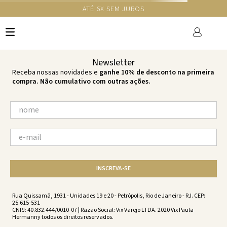
ATÉ 6X SEM JUROS
TERMOS MAIS BUSCADOS
1
º
cheeky
2
º
vestido
Newsletter
3
º
maio
Receba nossas novidades e
ganhe 10% de desconto na primeira
compra. Não cumulativo com outras ações.
4
º
biquini
5
º
calcinha
6
º
vestido curto
7
º
top
8
º
verde
INSCREVA-SE
9
º
saida
10
º
top tri
Rua Quissamã, 1931 - Unidades 19 e 20 - Petrópolis, Rio de Janeiro - RJ. CEP:
25.615-531
CNPJ: 40.832.444/0010-07 | Razão Social: Vix Varejo LTDA. 2020 Vix Paula
Hermanny todos os direitos reservados.