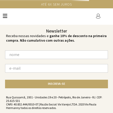
ATÉ 6X SEM JUROS
TERMOS MAIS BUSCADOS
1
º
cheeky
2
º
vestido
Newsletter
3
º
maio
Receba nossas novidades e
ganhe 10% de desconto na primeira
compra. Não cumulativo com outras ações.
4
º
vestidos
5
º
biquini
6
º
vestido curto
7
º
calcinha
8
º
saida
INSCREVA-SE
9
º
top
10
º
top tri
Rua Quissamã, 1931 - Unidades 19 e 20 - Petrópolis, Rio de Janeiro - RJ. CEP:
25.615-531
CNPJ: 40.832.444/0010-07 | Razão Social: Vix Varejo LTDA. 2020 Vix Paula
Hermanny todos os direitos reservados.