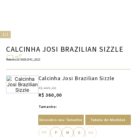
1/2
CALCINHA JOSI BRAZILIAN SIZZLE
Referência
:
VA261041_2622
Calcinha Josi Brazilian Sizzle
R$ 449,00
R$ 360,00
Tamanho:
Descubra seu Tamanho
Tabela de Medidas
PP
P
M
G
GG