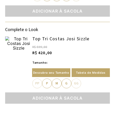
ADICIONAR À SACOLA
Complete o Look
Top Tri Costas Josi Sizzle
R$ 599,00
R$ 420,00
Tamanho:
Descubra seu Tamanho
Tabela de Medidas
PP
P
M
G
GG
ADICIONAR À SACOLA