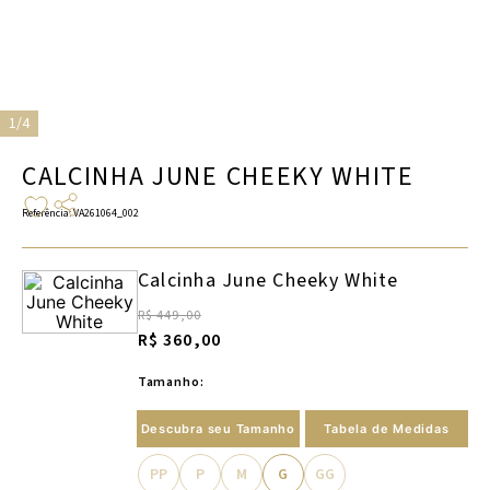
1/4
CALCINHA JUNE CHEEKY WHITE
Referência
:
VA261064_002
Calcinha June Cheeky White
R$ 449,00
R$ 360,00
Tamanho:
Descubra seu Tamanho
Tabela de Medidas
PP
P
M
G
GG