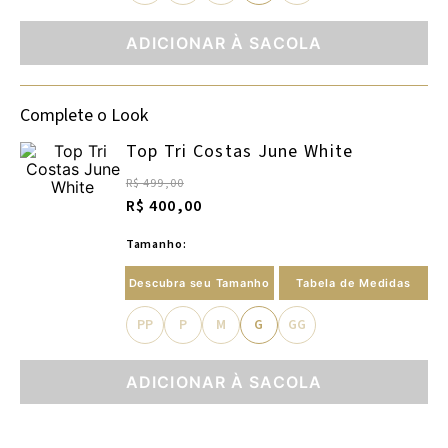
ADICIONAR À SACOLA
Complete o Look
Top Tri Costas June White
R$ 499,00
R$ 400,00
Tamanho:
Descubra seu Tamanho
Tabela de Medidas
PP
P
M
G
GG
ADICIONAR À SACOLA