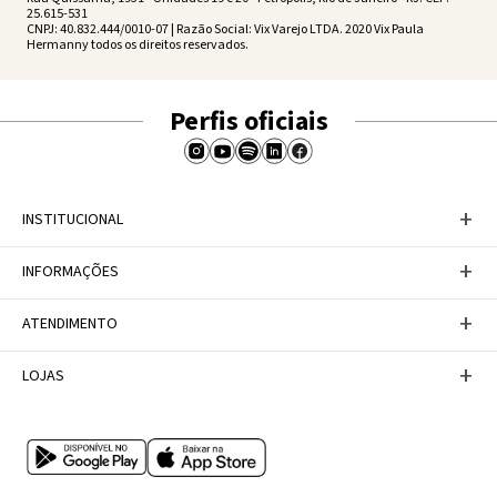
25.615-531
CNPJ: 40.832.444/0010-07 | Razão Social: Vix Varejo LTDA. 2020 Vix Paula
Hermanny todos os direitos reservados.
Perfis oficiais
+
INSTITUCIONAL
Baixe nosso APP
+
INFORMAÇÕES
A Marca
Nosso compromisso
Casa Vix
Políticas de Devoluções
+
ATENDIMENTO
Trabalhe conosco
Política de Privacidade
Dúvidas Frequentes
Termos de Uso
Fale conosco
+
LOJAS
Tabela de Medidas
Personal Shopper
Canal de Denúncias
Central de atendimento
Confira nossos endereços
Internacional
Multimarcas