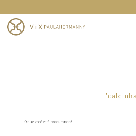
TERMOS MAIS BUSCADOS
1
º
cheeky
2
º
vestido
3
º
maio
4
º
biquini
5
º
vestido curto
6
º
calcinha
7
º
vestidos
8
º
saida
'
calcinh
9
º
top
10
º
verde
O que você está procurando?
TERMOS MAIS BUSCADOS