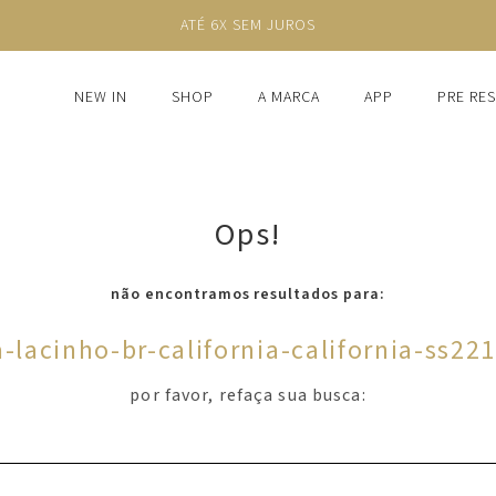
ATÉ 6X SEM JUROS
NEW IN
SHOP
A MARCA
APP
PRE RE
Ops!
não encontramos resultados para:
a-lacinho-br-california-california-ss22
por favor, refaça sua busca: