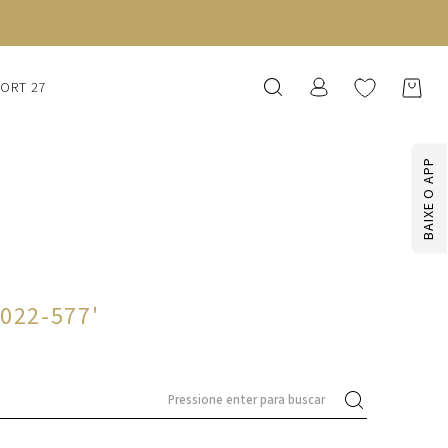
SORT 27
BAIXE O APP
1022-577
'