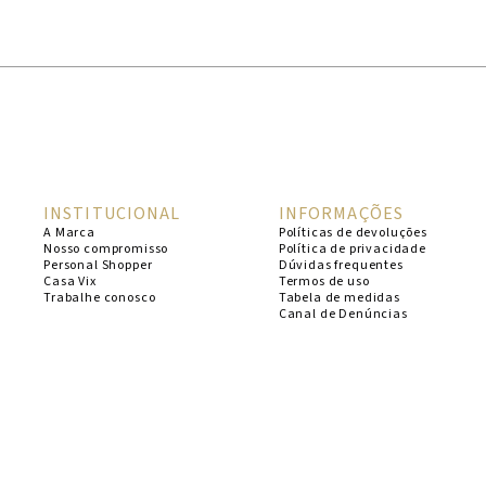
1
º
cheeky
2
º
vestido
3
º
maio
4
º
biquini
5
º
vestido curto
INSTITUCIONAL
INFORMAÇÕES
6
º
calcinha
A Marca
Políticas de devoluções
Nosso compromisso
Política de privacidade
7
º
vestidos
Personal Shopper
Dúvidas frequentes
Casa Vix
Termos de uso
8
º
saida
Trabalhe conosco
Tabela de medidas
Canal de Denúncias
9
º
top
10
º
verde