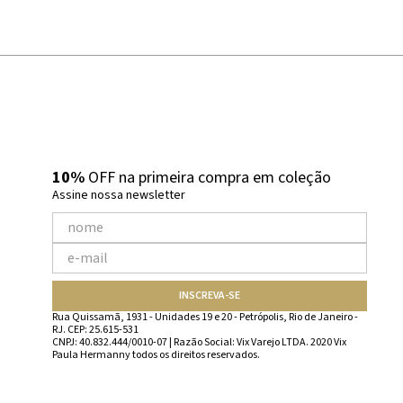
10%
OFF na primeira compra em coleção
Assine nossa newsletter
INSCREVA-SE
Rua Quissamã, 1931 - Unidades 19 e 20 - Petrópolis, Rio de Janeiro -
RJ. CEP: 25.615-531
CNPJ: 40.832.444/0010-07 | Razão Social: Vix Varejo LTDA. 2020 Vix
Paula Hermanny todos os direitos reservados.