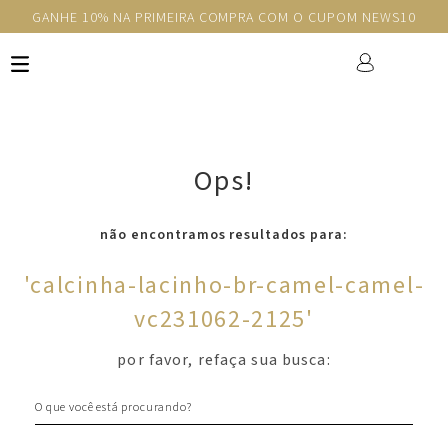
GANHE 10% NA PRIMEIRA COMPRA COM O CUPOM NEWS10
Ops!
não encontramos resultados para:
'
calcinha-lacinho-br-camel-camel-
vc231062-2125
'
por favor, refaça sua busca:
O que você está procurando?