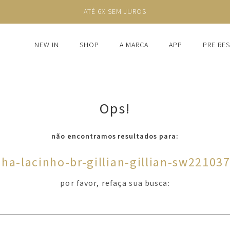
ATÉ 6X SEM JUROS
NEW IN
SHOP
A MARCA
APP
PRE RE
Ops!
não encontramos resultados para:
nha-lacinho-br-gillian-gillian-sw22103
por favor, refaça sua busca: