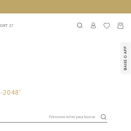
SORT 27
BAIXE O APP
7-2048
'