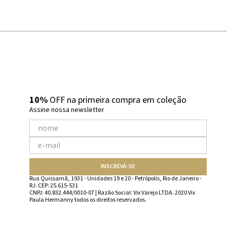
10%
OFF na primeira compra em coleção
Assine nossa newsletter
INSCREVA-SE
Rua Quissamã, 1931 - Unidades 19 e 20 - Petrópolis, Rio de Janeiro -
RJ. CEP: 25.615-531
CNPJ: 40.832.444/0010-07 | Razão Social: Vix Varejo LTDA. 2020 Vix
Paula Hermanny todos os direitos reservados.