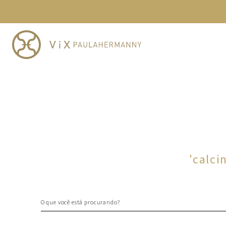
TERMOS MAIS BUSCADOS
1
º
cheeky
2
º
vestido
3
º
maio
4
º
biquini
5
º
calcinha
6
º
vestido curto
7
º
saida
8
º
verde
'
calci
9
º
vestidos
10
º
top
O que você está procurando?
TERMOS MAIS BUSCADOS