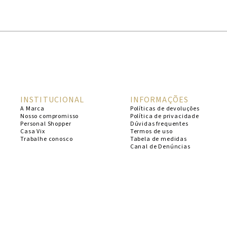
1
º
cheeky
2
º
vestido
3
º
maio
4
º
biquini
5
º
calcinha
INSTITUCIONAL
INFORMAÇÕES
6
º
vestido curto
A Marca
Políticas de devoluções
Nosso compromisso
Política de privacidade
7
º
saida
Personal Shopper
Dúvidas frequentes
Casa Vix
Termos de uso
8
º
verde
Trabalhe conosco
Tabela de medidas
Canal de Denúncias
9
º
vestidos
10
º
top