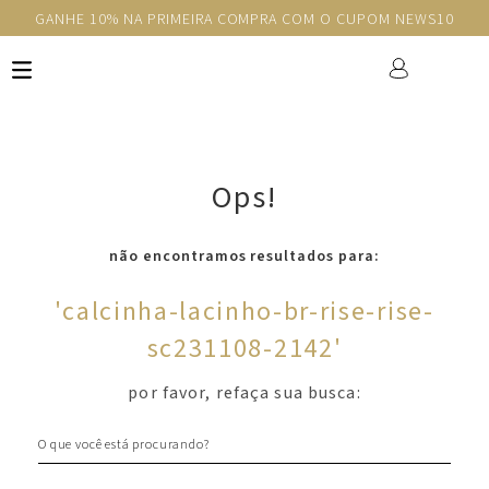
GANHE 10% NA PRIMEIRA COMPRA COM O CUPOM NEWS10
Ops!
não encontramos resultados para:
'
calcinha-lacinho-br-rise-rise-
sc231108-2142
'
por favor, refaça sua busca:
O que você está procurando?