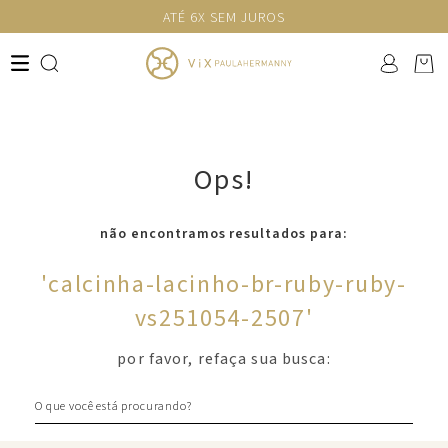
ATÉ 6X SEM JUROS
Ops!
não encontramos resultados para:
'
calcinha-lacinho-br-ruby-ruby-
vs251054-2507
'
por favor, refaça sua busca:
O que você está procurando?