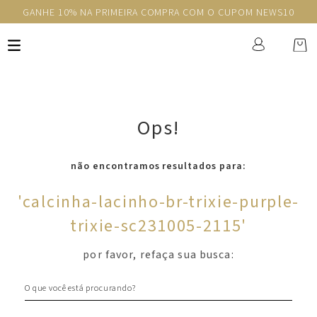
GANHE 10% NA PRIMEIRA COMPRA COM O CUPOM NEWS10
Ops!
não encontramos resultados para:
'
calcinha-lacinho-br-trixie-purple-
trixie-sc231005-2115
'
por favor, refaça sua busca:
O que você está procurando?