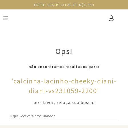
FRETE GRÁTIS ACIMA DE R$1.250
Ops!
não encontramos resultados para:
'
calcinha-lacinho-cheeky-diani-
diani-vs231059-2200
'
por favor, refaça sua busca:
O que você está procurando?