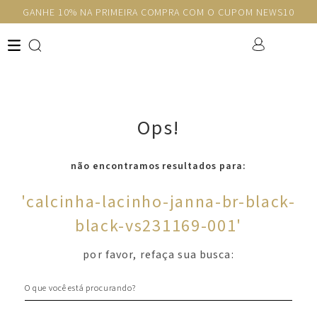
GANHE 10% NA PRIMEIRA COMPRA COM O CUPOM NEWS10
Ops!
não encontramos resultados para:
'
calcinha-lacinho-janna-br-black-
black-vs231169-001
'
por favor, refaça sua busca:
O que você está procurando?