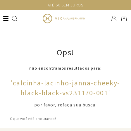
ATÉ 6X SEM JUROS
Ops!
não encontramos resultados para:
'
calcinha-lacinho-janna-cheeky-
black-black-vs231170-001
'
por favor, refaça sua busca:
O que você está procurando?