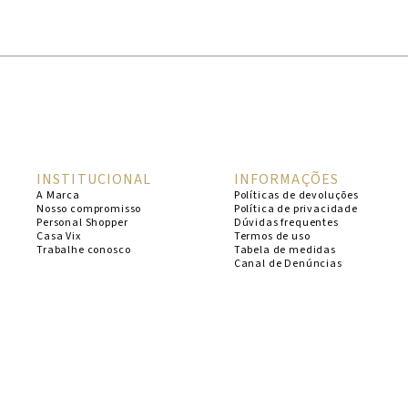
1
º
cheeky
2
º
vestido
3
º
maio
4
º
biquini
5
º
calcinha
INSTITUCIONAL
INFORMAÇÕES
6
º
vestido curto
A Marca
Políticas de devoluções
Nosso compromisso
Política de privacidade
7
º
saida
Personal Shopper
Dúvidas frequentes
Casa Vix
Termos de uso
8
º
verde
Trabalhe conosco
Tabela de medidas
Canal de Denúncias
9
º
vestidos
10
º
top