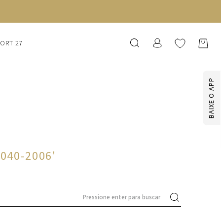
SORT 27
BAIXE O APP
1040-2006
'