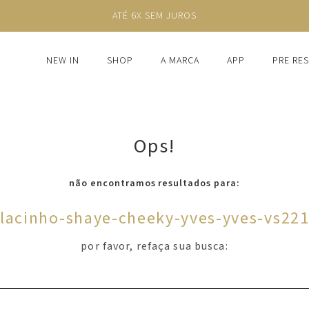
ATÉ 6X SEM JUROS
NEW IN
SHOP
A MARCA
APP
PRE RE
Ops!
não encontramos resultados para:
-lacinho-shaye-cheeky-yves-yves-vs22
por favor, refaça sua busca: