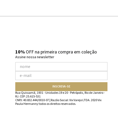
10%
OFF na primeira compra em coleção
Assine nossa newsletter
INSCREVA-SE
Rua Quissamã, 1931 - Unidades 19 e 20 - Petrópolis, Rio de Janeiro -
RJ. CEP: 25.615-531
CNPJ: 40.832.444/0010-07 | Razão Social: Vix Varejo LTDA. 2020 Vix
Paula Hermanny todos os direitos reservados.