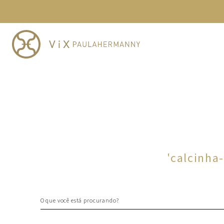
TERMOS MAIS BUSCADOS
1
º
cheeky
2
º
vestido
3
º
maio
4
º
biquini
5
º
calcinha
6
º
vestido curto
7
º
saida
8
º
verde
'
calcinha
9
º
vestidos
10
º
top
O que você está procurando?
TERMOS MAIS BUSCADOS