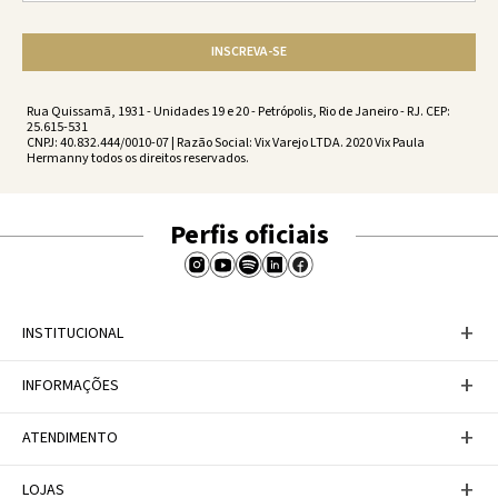
INSCREVA-SE
Rua Quissamã, 1931 - Unidades 19 e 20 - Petrópolis, Rio de Janeiro - RJ. CEP:
25.615-531
CNPJ: 40.832.444/0010-07 | Razão Social: Vix Varejo LTDA. 2020 Vix Paula
Hermanny todos os direitos reservados.
Perfis oficiais
+
INSTITUCIONAL
Baixe nosso APP
+
INFORMAÇÕES
A Marca
Nosso compromisso
Casa Vix
Políticas de Devoluções
+
ATENDIMENTO
Trabalhe conosco
Política de Privacidade
Dúvidas Frequentes
Termos de Uso
Fale conosco
+
LOJAS
Tabela de Medidas
Personal Shopper