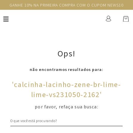
GANHE 10% NA PRIMEIRA COMPRA COM O CUPOM NEWS10
Ops!
não encontramos resultados para:
'
calcinha-lacinho-zene-br-lime-
lime-vs231050-2162
'
por favor, refaça sua busca:
O que você está procurando?