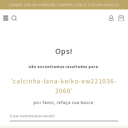
GANHE 10% NA PRIMEIRA COMPRA COM O CUPOM NEWS10
Ops!
não encontramos resultados para:
'
calcinha-lana-keiko-ew221036-
2060
'
por favor, refaça sua busca:
O que você está procurando?