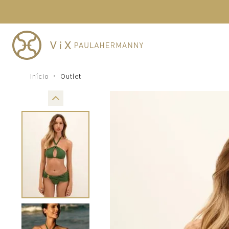
TERMOS MAIS BUSCADOS
1
º
cheeky
2
º
vestido
3
º
maio
Outlet
4
º
biquini
5
º
vestido curto
6
º
calcinha
7
º
vestidos
8
º
saida
9
º
top
10
º
verde