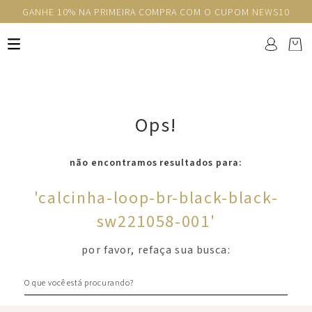
GANHE 10% NA PRIMEIRA COMPRA COM O CUPOM NEWS10
Ops!
não encontramos resultados para:
'
calcinha-loop-br-black-black-
sw221058-001
'
por favor, refaça sua busca:
O que você está procurando?