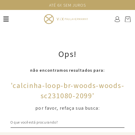
ATÉ 6X SEM JUROS
Ops!
não encontramos resultados para:
'
calcinha-loop-br-woods-woods-
sc231080-2099
'
por favor, refaça sua busca:
O que você está procurando?