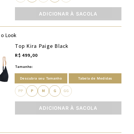
ADICIONAR À SACOLA
 o Look
Top Kira Paige Black
R$ 499,00
Tamanho:
Descubra seu Tamanho
Tabela de Medidas
PP
P
M
G
GG
ADICIONAR À SACOLA