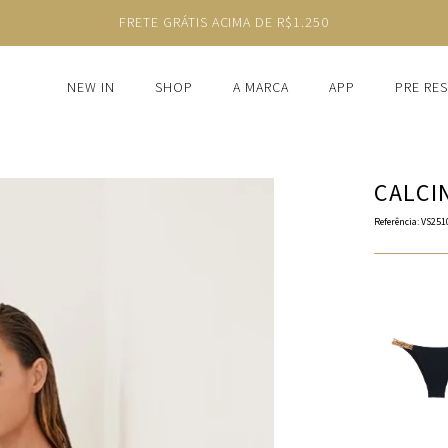
FRETE GRÁTIS ACIMA DE R$1.250
NEW IN
SHOP
A MARCA
APP
PRE RE
CALCI
Referência
:
VS251