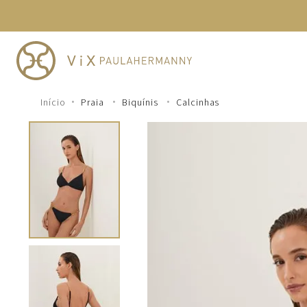
TERMOS MAIS BUSCADOS
1
º
cheeky
2
º
vestido
3
º
maio
Praia
Biquínis
Calcinhas
4
º
biquini
5
º
vestido curto
6
º
calcinha
7
º
vestidos
8
º
saida
9
º
top
10
º
verde