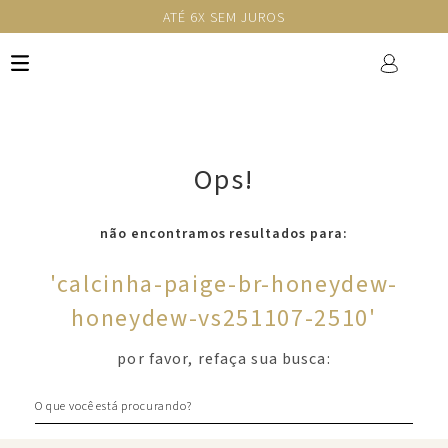
ATÉ 6X SEM JUROS
Ops!
não encontramos resultados para:
'
calcinha-paige-br-honeydew-
honeydew-vs251107-2510
'
por favor, refaça sua busca:
O que você está procurando?