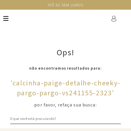
ATÉ 6X SEM JUROS
Ops!
não encontramos resultados para:
'
calcinha-paige-detalhe-cheeky-
pargo-pargo-vs241155-2323
'
por favor, refaça sua busca:
O que você está procurando?