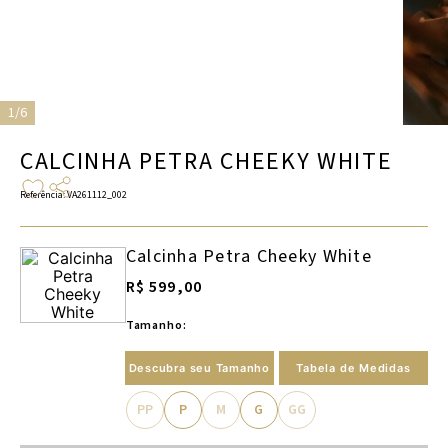
1/6
CALCINHA PETRA CHEEKY WHITE
Referência
:
VA261112_002
Calcinha Petra Cheeky White
R$ 599,00
Tamanho:
Descubra seu Tamanho
Tabela de Medidas
PP
P
M
G
GG