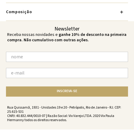
Composição
Newsletter
Receba nossas novidades e
ganhe 10% de desconto na primeira
compra. Não cumulativo com outras ações.
INSCREVA-SE
Rua Quissamã, 1931 - Unidades 19 e 20 - Petrópolis, Rio de Janeiro - RJ. CEP:
25.615-531
CNPJ: 40.832.444/0010-07 | Razão Social: Vix Varejo LTDA. 2020 Vix Paula
Hermanny todos os direitos reservados.