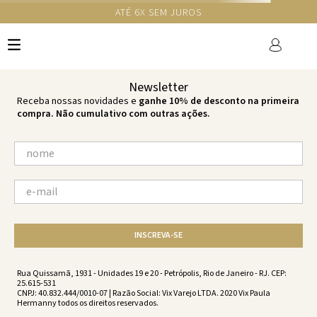
GANHE 10% NA PRIMEIRA COMPRA COM O CUPOM NEWS10
Ops!
não encontramos resultados para:
'
calcinha-rafa-br-black-black-
vw221120-001
'
por favor, refaça sua busca:
O que você está procurando?