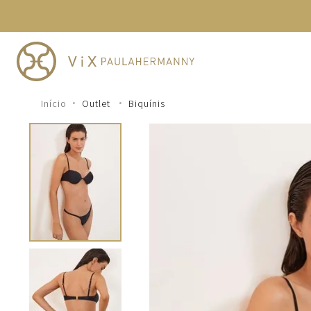
TERMOS MAIS BUSCADOS
1
º
cheeky
2
º
vestido
3
º
maio
Outlet
Biquínis
4
º
biquini
5
º
vestido curto
6
º
calcinha
7
º
vestidos
8
º
saida
9
º
top
10
º
verde