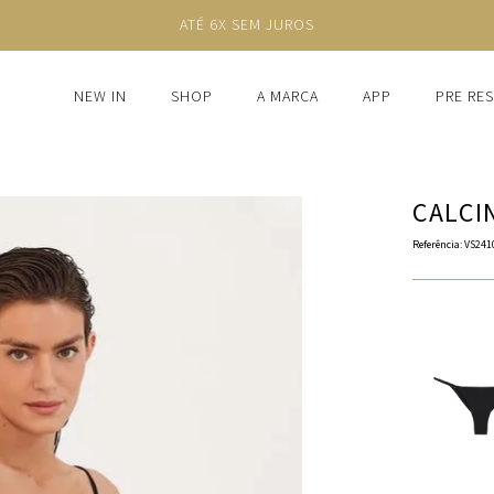
ATÉ 6X SEM JUROS
NEW IN
SHOP
A MARCA
APP
PRE RE
CALCI
Referência
:
VS241