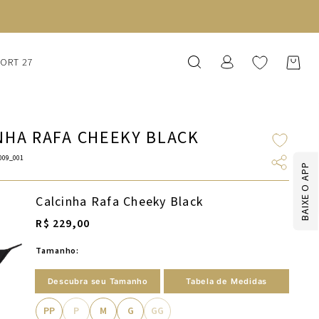
SORT 27
NHA RAFA CHEEKY BLACK
009_001
BAIXE O APP
Calcinha Rafa Cheeky Black
R$ 229,00
Tamanho:
Descubra seu Tamanho
Tabela de Medidas
PP
P
M
G
GG