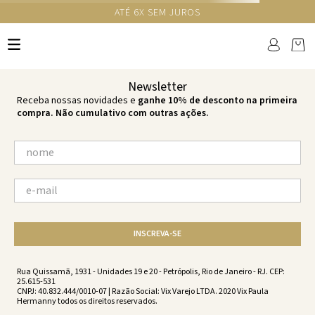
GANHE 10% NA PRIMEIRA COMPRA COM O CUPOM NEWS10
Ops!
não encontramos resultados para:
'
calcinha-rafa-cheeky-cobre-cobre-
vs241140-1687
'
por favor, refaça sua busca:
O que você está procurando?