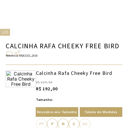
1/3
CALCINHA RAFA CHEEKY FREE BIRD
Referência
:
VA261321_2616
Calcinha Rafa Cheeky Free Bird
R$ 239,00
R$ 192,00
Tamanho:
Descubra seu Tamanho
Tabela de Medidas
PP
P
M
G
GG