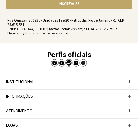
INSCREVA-SE
Rua Quissamã, 1931 - Unidades 19 e 20 - Petrópolis, Rio de Janeiro - RJ. CEP:
25.615-531
CNPJ: 40.832.444/0010-07 | Razão Social: Vix Varejo LTDA. 2020 Vix Paula
Hermanny todos os direitos reservados.
Perfis oficiais
+
INSTITUCIONAL
Baixe nosso APP
+
INFORMAÇÕES
A Marca
Nosso compromisso
Casa Vix
Políticas de Devoluções
+
ATENDIMENTO
Trabalhe conosco
Política de Privacidade
Dúvidas Frequentes
Termos de Uso
Fale conosco
+
LOJAS
Tabela de Medidas
Personal Shopper
Canal de Denúncias
Central de atendimento
Confira nossos endereços