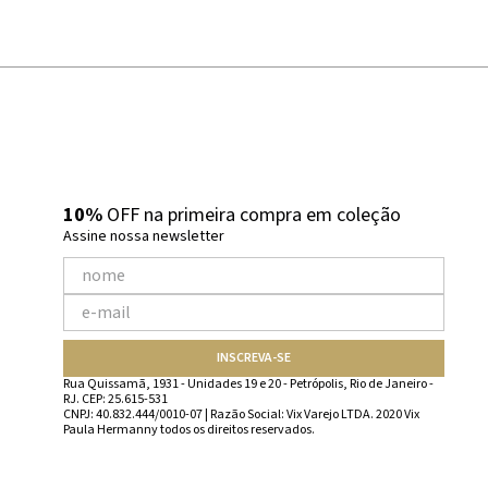
10%
OFF na primeira compra em coleção
Assine nossa newsletter
INSCREVA-SE
Rua Quissamã, 1931 - Unidades 19 e 20 - Petrópolis, Rio de Janeiro -
RJ. CEP: 25.615-531
CNPJ: 40.832.444/0010-07 | Razão Social: Vix Varejo LTDA. 2020 Vix
Paula Hermanny todos os direitos reservados.