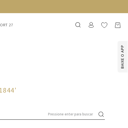
SORT 27
BAIXE O APP
-1844
'