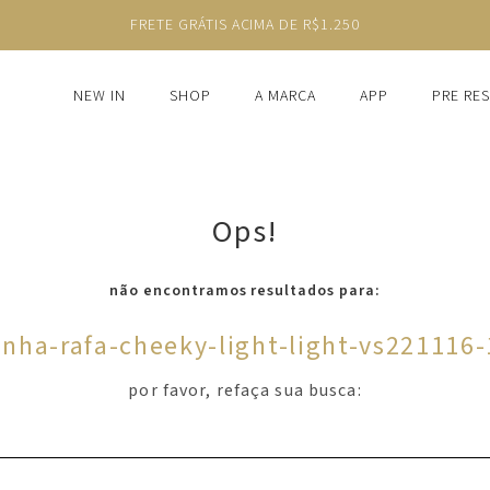
FRETE GRÁTIS ACIMA DE R$1.250
NEW IN
SHOP
A MARCA
APP
PRE RE
Ops!
não encontramos resultados para:
inha-rafa-cheeky-light-light-vs221116
por favor, refaça sua busca: