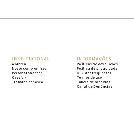
1
º
cheeky
2
º
vestido
3
º
maio
4
º
biquini
5
º
calcinha
INSTITUCIONAL
INFORMAÇÕES
6
º
vestido curto
A Marca
Políticas de devoluções
Nosso compromisso
Política de privacidade
7
º
top
Personal Shopper
Dúvidas frequentes
Casa Vix
Termos de uso
8
º
verde
Trabalhe conosco
Tabela de medidas
Canal de Denúncias
9
º
saida
10
º
top tri