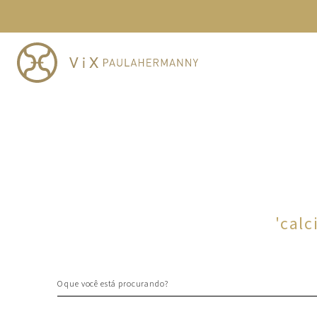
TERMOS MAIS BUSCADOS
1
º
cheeky
2
º
vestido
3
º
maio
4
º
biquini
5
º
calcinha
6
º
vestido curto
7
º
top
8
º
verde
'
calc
9
º
saida
10
º
top tri
O que você está procurando?
TERMOS MAIS BUSCADOS