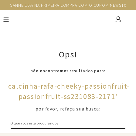
GANHE 10% NA PRIMEIRA COMPRA COM O CUPOM NEWS10
Ops!
não encontramos resultados para:
'
calcinha-rafa-cheeky-passionfruit-
passionfruit-ss231083-2171
'
por favor, refaça sua busca:
O que você está procurando?