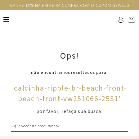
GANHE 10% NA PRIMEIRA COMPRA COM O CUPOM NEWS10
Ops!
não encontramos resultados para:
'
calcinha-ripple-br-beach-front-
beach-front-vw251066-2531
'
por favor, refaça sua busca:
O que você está procurando?