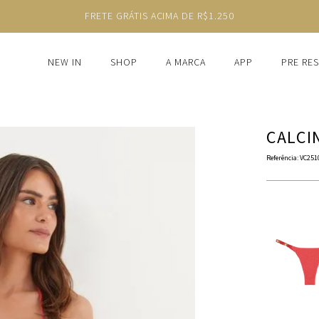
FRETE GRÁTIS ACIMA DE R$1.250
NEW IN
SHOP
A MARCA
APP
PRE RE
CALCI
Referência
:
VC251