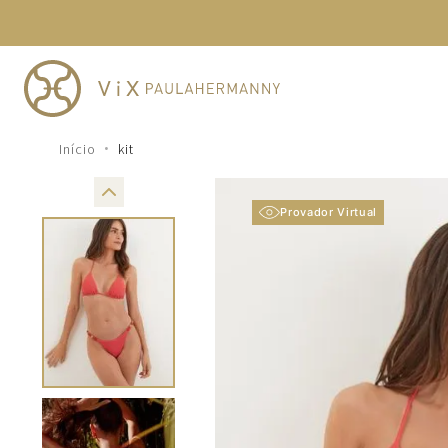
TERMOS MAIS BUSCADOS
1
º
cheeky
2
º
vestido
3
º
maio
kit
4
º
biquini
5
º
vestido curto
Provador Virtual
6
º
calcinha
7
º
vestidos
8
º
saida
9
º
top
10
º
verde