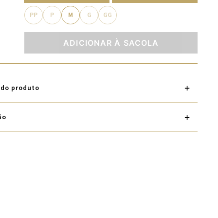
PP
P
M
G
GG
ADICIONAR À SACOLA
 do produto
ão