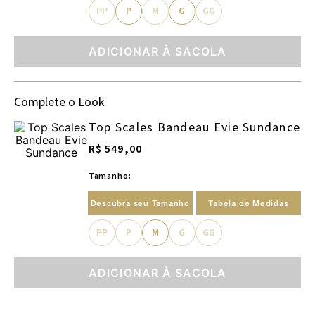
PP
P
M
G
GG
ADICIONAR À SACOLA
Complete o Look
Top Scales Bandeau Evie Sundance
R$ 549,00
Tamanho:
Descubra seu Tamanho
Tabela de Medidas
PP
P
M
G
GG
ADICIONAR À SACOLA