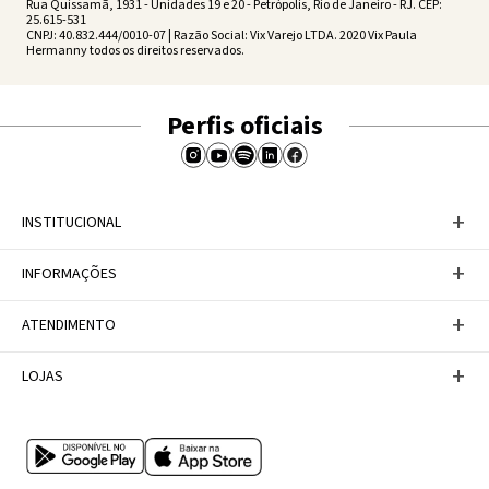
Rua Quissamã, 1931 - Unidades 19 e 20 - Petrópolis, Rio de Janeiro - RJ. CEP:
25.615-531
CNPJ: 40.832.444/0010-07 | Razão Social: Vix Varejo LTDA. 2020 Vix Paula
Hermanny todos os direitos reservados.
Perfis oficiais
+
INSTITUCIONAL
Baixe nosso APP
+
INFORMAÇÕES
A Marca
Nosso compromisso
Casa Vix
Políticas de Devoluções
+
ATENDIMENTO
Trabalhe conosco
Política de Privacidade
Dúvidas Frequentes
Termos de Uso
Fale conosco
+
LOJAS
Tabela de Medidas
Personal Shopper
Canal de Denúncias
Central de atendimento
Confira nossos endereços
Internacional
Multimarcas