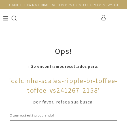
GANHE 10% NA PRIMEIRA COMPRA COM O CUPOM NEWS10
Ops!
não encontramos resultados para:
'
calcinha-scales-ripple-br-toffee-
toffee-vs241267-2158
'
por favor, refaça sua busca:
O que você está procurando?