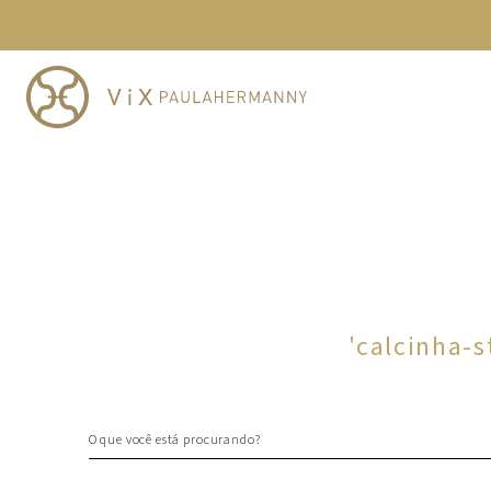
TERMOS MAIS BUSCADOS
1
º
cheeky
2
º
vestido
3
º
maio
4
º
biquini
5
º
calcinha
6
º
vestido curto
7
º
saida
8
º
verde
'
calcinha-
9
º
vestidos
10
º
top
O que você está procurando?
TERMOS MAIS BUSCADOS