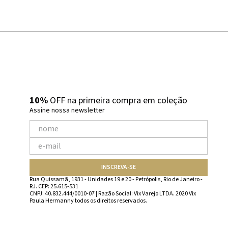
10%
OFF na primeira compra em coleção
Assine nossa newsletter
INSCREVA-SE
Rua Quissamã, 1931 - Unidades 19 e 20 - Petrópolis, Rio de Janeiro -
RJ. CEP: 25.615-531
CNPJ: 40.832.444/0010-07 | Razão Social: Vix Varejo LTDA. 2020 Vix
Paula Hermanny todos os direitos reservados.