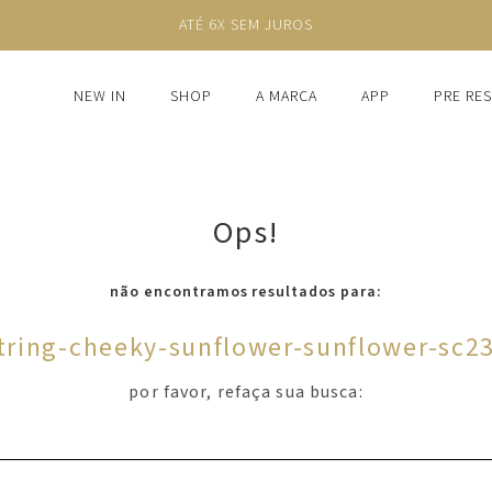
ATÉ 6X SEM JUROS
NEW IN
SHOP
A MARCA
APP
PRE RE
Ops!
não encontramos resultados para:
string-cheeky-sunflower-sunflower-sc2
por favor, refaça sua busca: