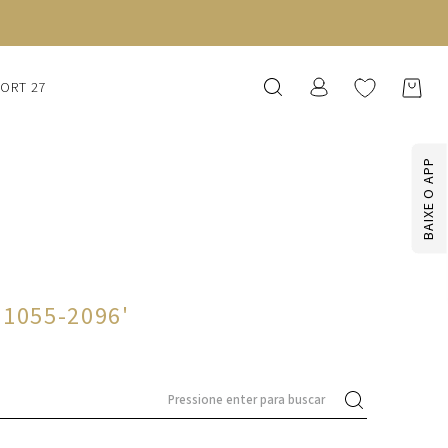
SORT 27
BAIXE O APP
31055-2096
'