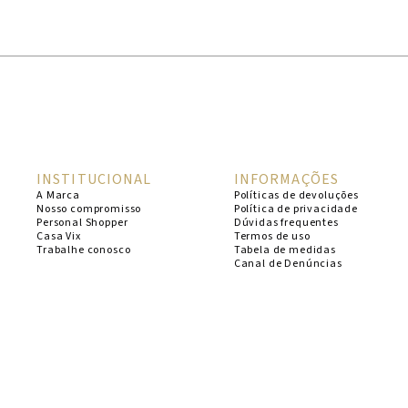
1
º
cheeky
2
º
vestido
3
º
maio
4
º
biquini
5
º
calcinha
INSTITUCIONAL
INFORMAÇÕES
6
º
vestido curto
A Marca
Políticas de devoluções
Nosso compromisso
Política de privacidade
7
º
saida
Personal Shopper
Dúvidas frequentes
Casa Vix
Termos de uso
8
º
verde
Trabalhe conosco
Tabela de medidas
Canal de Denúncias
9
º
vestidos
10
º
top