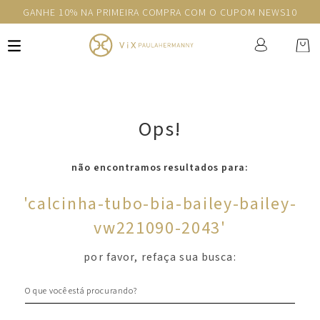
GANHE 10% NA PRIMEIRA COMPRA COM O CUPOM NEWS10
Ops!
não encontramos resultados para:
'
calcinha-tubo-bia-bailey-bailey-
vw221090-2043
'
por favor, refaça sua busca:
O que você está procurando?